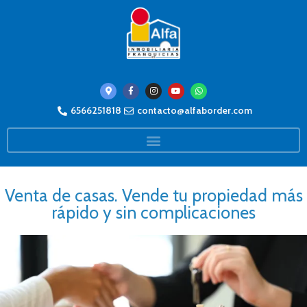
6566251818
contacto@alfaborder.com
Venta de casas. Vende tu propiedad más
rápido y sin complicaciones