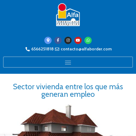
6566251818
contacto@alfaborder.com
Sector vivienda entre los que más
generan empleo