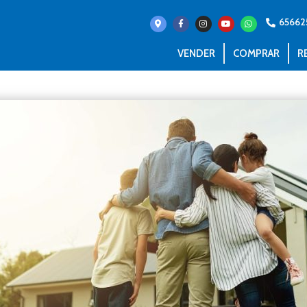
65662
VENDER
COMPRAR
R