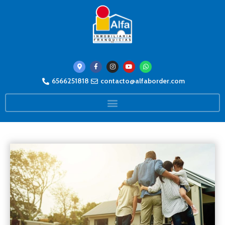
6566251818
contacto@alfaborder.com