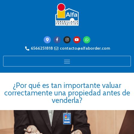
6566251818
contacto@alfaborder.com
¿Por qué es tan importante valuar
correctamente una propiedad antes de
venderla?