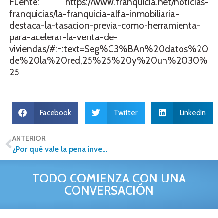
Fuente: https://www.franquicia.net/noticias-
franquicias/la-franquicia-alfa-inmobiliaria-
destaca-la-tasacion-previa-como-herramienta-
para-acelerar-la-venta-de-
viviendas/#:~:text=Seg%C3%BAn%20datos%20
de%20la%20red,25%25%20y%20un%2030%
25
Facebook
Twitter
LinkedIn
ANTERIOR
¿Por qué vale la pena invertir en una franquicia Alfa en 2026?
TODO COMIENZA CON UNA
CONVERSACIÓN