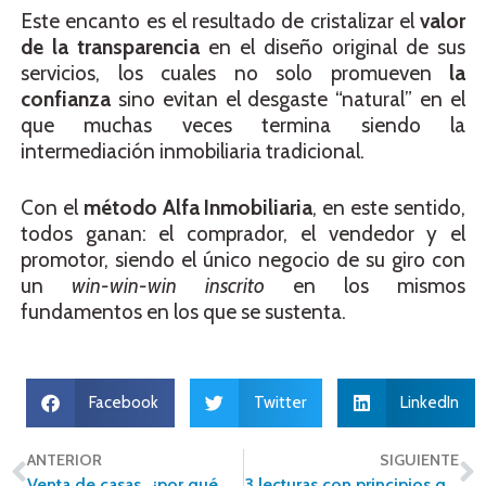
Este encanto es el resultado de cristalizar el
valor
de la transparencia
en el diseño original de sus
servicios, los cuales no solo promueven
la
confianza
sino evitan el desgaste “natural” en el
que muchas veces termina siendo la
intermediación inmobiliaria tradicional.
Con el
método Alfa Inmobiliaria
, en este sentido,
todos ganan: el comprador, el vendedor y el
promotor, siendo el único negocio de su giro con
un
win-win-win inscrito
en los mismos
fundamentos en los que se sustenta.
Facebook
Twitter
LinkedIn
ANTERIOR
SIGUIENTE
Venta de casas, ¿por qué buscarlas con un asesor inmobiliario?
3 lecturas con principios que todo agente inmobiliario innovador debe conocer