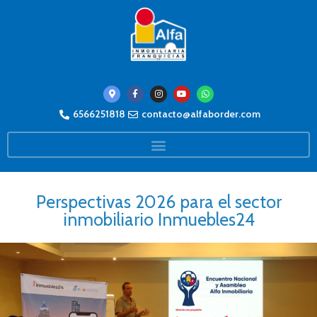
6566251818
contacto@alfaborder.com
Perspectivas 2026 para el sector
inmobiliario Inmuebles24