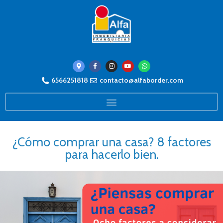
6566251818
contacto@alfaborder.com
¿Cómo comprar una casa? 8 factores
para hacerlo bien.