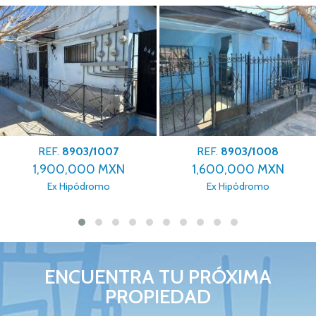
REF.
8903/1008
REF.
8903/1009
1,600,000 MXN
2,500,000 MXN
Ex Hipódromo
Azteca
ENCUENTRA TU PRÓXIMA
PROPIEDAD